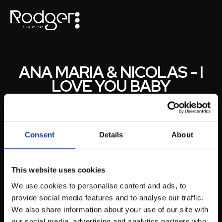
ANA MARIA & NICOLAS - I
LOVE YOU BABY
PARA
ANA MARIA E NICOLAS
Responsabilidade, compromisso e atenção ao detalhe
Consent
Details
About
são palavras de ordem na hora de registar um dia de
casamento. Estar no dia mais importante das vidas da
Ana Maria e do Nicola foi um orgulho. Paixão, emoção,
This website uses cookies
alegria e amor foram emoções sentidas não só no dia,
mas acima de tudo neste vídeo tão memorável para eles.
We use cookies to personalise content and ads, to
provide social media features and to analyse our traffic.
We also share information about your use of our site with
our social media, advertising and analytics partners who