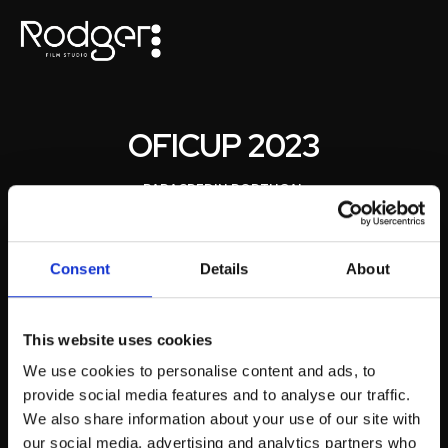
OFICUP 2023
PARA
CREDIN PORTUGAL
Evento habitual dentro do universo Credin. Não só em
Portugal, como nos diversos países onde a Credin está
Consent
Details
About
sediada. Pela primeira vez foi realizado em Portugal e
contou com a maior participação de sempre dos seus
colaboradores. Sendo a Credin nosso cliente habitual,
desafiou-nos mais uma vez a captar a alegria e magia
This website uses cookies
deste evento tão especial para a empresa.
We use cookies to personalise content and ads, to
provide social media features and to analyse our traffic.
We also share information about your use of our site with
our social media, advertising and analytics partners who